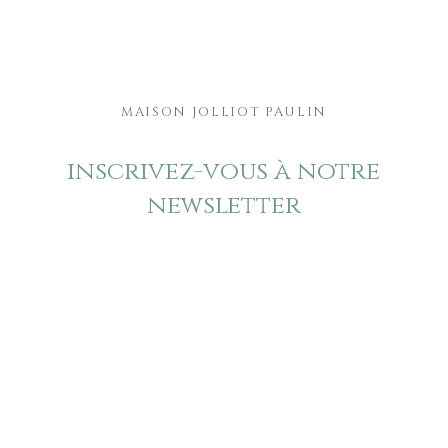
MAISON JOLLIOT PAULIN
inscrivez-vous à notre
newsletter
découvrez toutes nos actualités et
les nouveautés de notre sélection
en avant-première